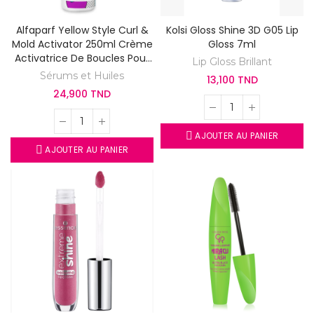
Alfaparf Yellow Style Curl &
Kolsi Gloss Shine 3D G05 Lip
Mold Activator 250ml Crème
Gloss 7ml
Activatrice De Boucles Pour
Lip Gloss Brillant
Curly Hair Cheveux Bouclés
Sérums et Huiles
13,100 TND
24,900 TND
AJOUTER AU PANIER
AJOUTER AU PANIER