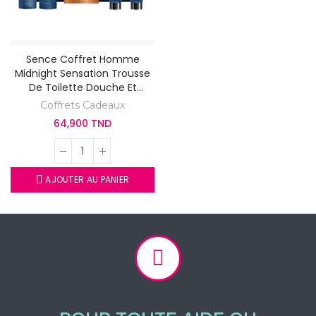
Sence Coffret Homme
Midnight Sensation Trousse
De Toilette Douche Et
Rasage 5pcs
Coffrets Cadeaux
64,900 TND
AJOUTER AU PANIER