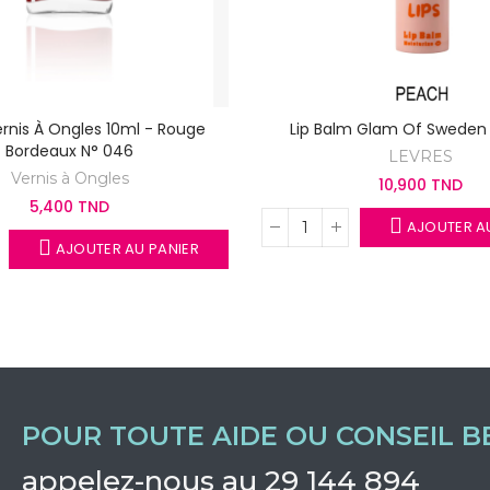
Vernis À Ongles 10ml - Rouge
Lip Balm Glam Of Sweden
Bordeaux N° 046
LEVRES
Vernis à Ongles
10,900 TND
5,400 TND
AJOUTER AU
AJOUTER AU PANIER
POUR TOUTE AIDE OU CONSEIL B
appelez-nous au 29 144 894