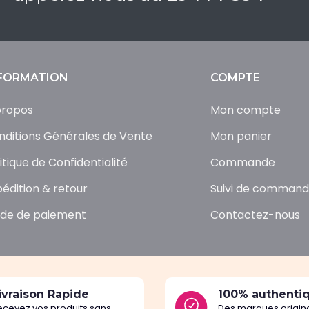
FORMATION
COMPTE
propos
Mon compte
nditions Générales de Vente
Mon panier
itique de Confidentialité
Commande
pédition & retour
Suivi de comman
de de paiement
Contactez-nous
ivraison Rapide
100% authenti
ecevez vos produits sans
Des marques origina