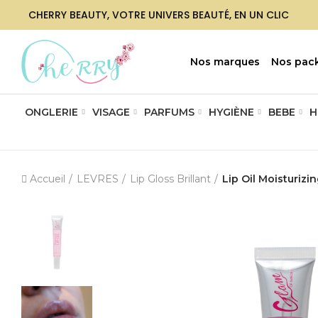
CHERRY BEAUTY, VOTRE UNIVERS BEAUTÉ, EN UN CLIC
Nos marques
Nos pac
ONGLERIE
VISAGE
PARFUMS
HYGIÈNE
BEBE
H
Accueil
LEVRES
Lip Gloss Brillant
Lip Oil Moisturiz