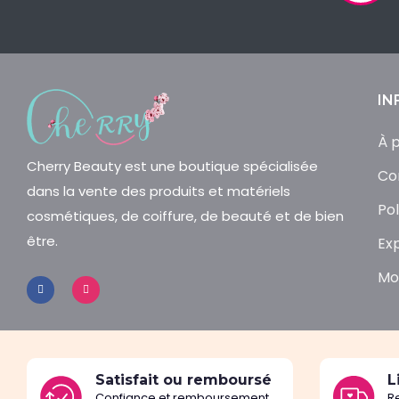
IN
À 
Cherry Beauty est une boutique spécialisée
Co
dans la vente des produits et matériels
Pol
cosmétiques, de coiffure, de beauté et de bien
être.
Ex
Mo
Satisfait ou remboursé
L
Confiance et remboursement
R