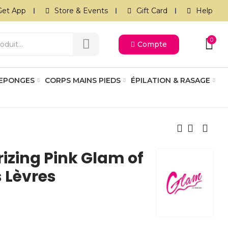
Get App
Store & Events
Gift Card
Help
0
Compte
 EPONGES
CORPS MAINS PIEDS
ÉPILATION & RASAGE
rizing Pink Glam of
 Lèvres