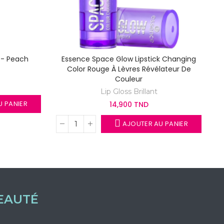
 - Peach
Essence Space Glow Lipstick Changing
Color Rouge À Lèvres Révélateur De
Couleur
Lip Gloss Brillant
 PANIER
14,900 TND
AJOUTER AU PANIER
EAUTÉ