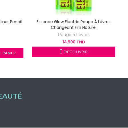
liner Pencil
Essence Glow Electric Rouge À Lèvres
Changeant Fini Naturel
Rouge à Lèvres
14,900 TND
DÉCOUVRIR
 PANIER
EAUTÉ