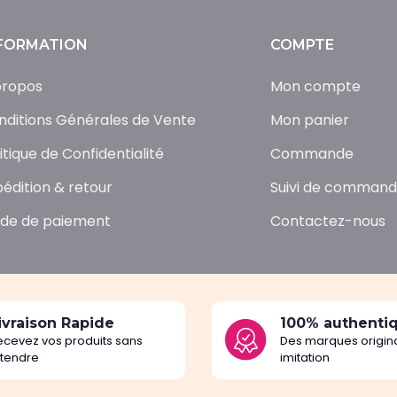
FORMATION
COMPTE
propos
Mon compte
nditions Générales de Vente
Mon panier
itique de Confidentialité
Commande
pédition & retour
Suivi de comman
de de paiement
Contactez-nous
ivraison Rapide
100% authenti
ecevez vos produits sans
Des marques origina
ttendre
imitation