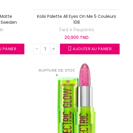
 Matte
Kolsi Palette All Eyes On Me 5 Couleurs
f Sweden
108
de
Fard à Paupières
20,900 TND
 PANIER
AJOUTER AU PANIER
RUPTURE DE STOC
K