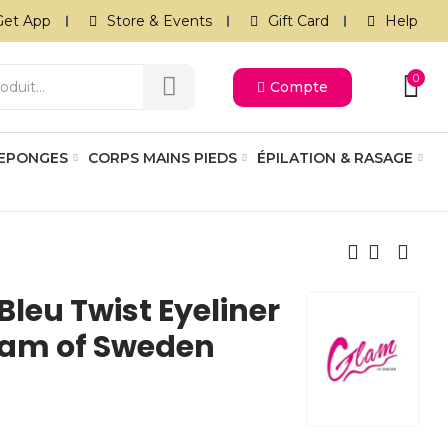
Get App
Store & Events
Gift Card
Help
0
Compte
 EPONGES
CORPS MAINS PIEDS
ÉPILATION & RASAGE
leu Twist Eyeliner
Glam of Sweden