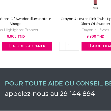
r Glam Of Sweden Illuminateur
Crayon À Lèvres Pink Twist Lip
Visage
Glam Of Sweden
sh Highlighter Bronzer
Crayon à Lèvres
9,900 TND
9,900 TND
AJOUTER AU PANIER
AJOUTER AU
POUR TOUTE AIDE OU CONSEIL B
appelez-nous au 29 144 894