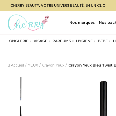
CHERRY BEAUTY, VOTRE UNIVERS BEAUTÉ, EN UN CLIC
Nos marques
Nos pac
ONGLERIE
VISAGE
PARFUMS
HYGIÈNE
BEBE
H
Accueil
YEUX
Crayon Yeux
Crayon Yeux Bleu Twist 