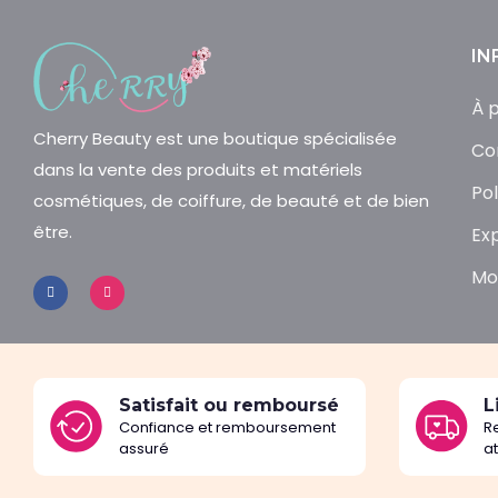
IN
À 
Cherry Beauty est une boutique spécialisée
Co
dans la vente des produits et matériels
Pol
cosmétiques, de coiffure, de beauté et de bien
être.
Ex
Mo
Satisfait ou remboursé
L
Confiance et remboursement
R
assuré
a