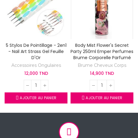
5 Stylos De Pointillage - 2en1
Body Mist Flower's Secret
- Nail Art Strass Gel Feuille
Party 250ml Emper Perfumes
D'Or
Brume Corporelle Parfumé
Accessoires Ongulaires
Brume Cheveux Corps
12,000 TND
14,900 TND
AJOUTER AU PANIER
AJOUTER AU PANIER