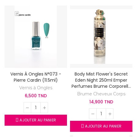
Vernis À Ongles N°073 -
Body Mist Flower's Secret
Pierre Cardin (11.5ml)
Eden Night 250ml Emper
Perfumes Brume Corporelle
Vernis à Ongles
Parfumé
Brume Cheveux Corps
6,500 TND
14,900 TND
AJOUTER AU PANIER
AJOUTER AU PANIER