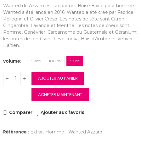
Wanted de Azzaro est un parfum Boisé Épicé pour homme.
Wanted a été lancé en 2016. Wanted a été créé par Fabrice
Pellegrin et Olivier Cresp. Les notes de tête sont Citron,
Gingembre, Lavande et Menthe ; les notes de coeur sont
Pomme, Genévrier, Cardamome du Guatemala et Géranium;
les notes de fond sont Fève Tonka, Bois d'Ambre et Vétiver
Haïtien.
volume
50ml
100 ml
30 ml
AJOUTER AU PANIER
ACHETER MAINTENANT
Comparer
Ajouter aux favoris
Référence :
Extrait Homme - Wanted Azzaro