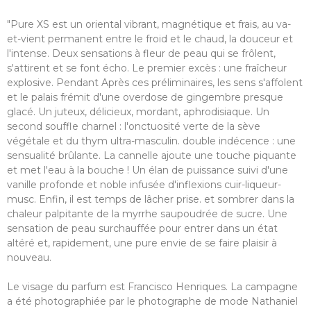
"Pure XS est un oriental vibrant, magnétique et frais, au va-
et-vient permanent entre le froid et le chaud, la douceur et
l'intense. Deux sensations à fleur de peau qui se frôlent,
s'attirent et se font écho. Le premier excès : une fraîcheur
explosive. Pendant Après ces préliminaires, les sens s'affolent
et le palais frémit d'une overdose de gingembre presque
glacé. Un juteux, délicieux, mordant, aphrodisiaque. Un
second souffle charnel : l'onctuosité verte de la sève
végétale et du thym ultra-masculin. double indécence : une
sensualité brûlante. La cannelle ajoute une touche piquante
et met l'eau à la bouche ! Un élan de puissance suivi d'une
vanille profonde et noble infusée d'inflexions cuir-liqueur-
musc. Enfin, il est temps de lâcher prise. et sombrer dans la
chaleur palpitante de la myrrhe saupoudrée de sucre. Une
sensation de peau surchauffée pour entrer dans un état
altéré et, rapidement, une pure envie de se faire plaisir à
nouveau.
Le visage du parfum est Francisco Henriques. La campagne
a été photographiée par le photographe de mode Nathaniel