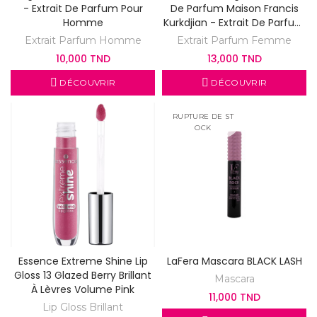
- Extrait De Parfum Pour
De Parfum Maison Francis
Homme
Kurkdjian - Extrait De Parfum
Pour Femme Et Homme
Extrait Parfum Homme
Extrait Parfum Femme
10,000 TND
13,000 TND
DÉCOUVRIR
DÉCOUVRIR
RUPTURE DE ST
OCK
Essence Extreme Shine Lip
LaFera Mascara BLACK LASH
Gloss 13 Glazed Berry Brillant
Mascara
À Lèvres Volume Pink
11,000 TND
Lip Gloss Brillant