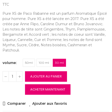
TTC
Pure XS de Paco Rabanne est un parfum Aromatique Épicé
pour homme. Pure XS a été lancée en 2017. Pure XS a été
créée par Anne Flipo, Caroline Dumur et Bruno Jovanovic.
Les notes de tête sont Gingembre, Thym, Pamplemousse,
Bergamote et Accord vert ; les notes de coeur sont Vanille,
Liqueur, Cannelle, Cuir et Pomme; les notes de fond sont
Myrrhe, Sucre, Cèdre, Notes boisées, Cashmeran et
Patchouli.
volume
50ml
100 ml
30 ml
AJOUTER AU PANIER
ACHETER MAINTENANT
Comparer
Ajouter aux favoris