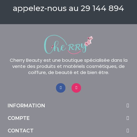
appelez-nous au 29 144 894
Cherry Beauty est une boutique spécialisée dans la
vente des produits et matériels cosmétiques, de
coiffure, de beauté et de bien être.
INFORMATION
COMPTE
CONTACT