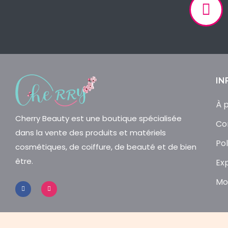
IN
À 
Cherry Beauty est une boutique spécialisée
Co
dans la vente des produits et matériels
Pol
cosmétiques, de coiffure, de beauté et de bien
être.
Ex
Mo