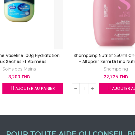
me Vaseline 100g Hydratation
Shampoing Nutritif 250ml C
ux Sèches Et Abîmées
- Alfaparf Semi Di Lino Nutr
Soins des Mains
Shampoing
3,200 TND
22,725 TND
AJOUTER AU PANIER
AJOUTER AU
POUR TOUTE AIDE OU CONSEIL B