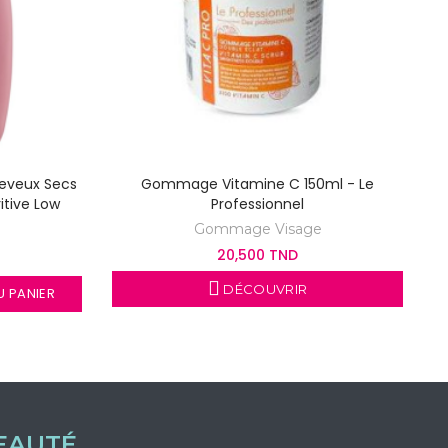
heveux Secs
Gommage Vitamine C 150ml - Le
itive Low
Professionnel
Gommage Visage
20,500 TND
DÉCOUVRIR
 PANIER
EAUTÉ