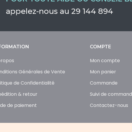
appelez-nous au 29 144 894
FORMATION
COMPTE
propos
Mon compte
nditions Générales de Vente
Mon panier
itique de Confidentialité
Commande
pédition & retour
Suivi de comman
de de paiement
Contactez-nous