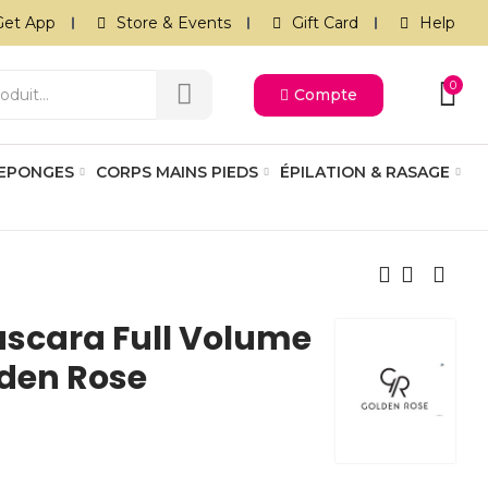
Get App
Store & Events
Gift Card
Help
0
Compte
 EPONGES
CORPS MAINS PIEDS
ÉPILATION & RASAGE
scara Full Volume
lden Rose