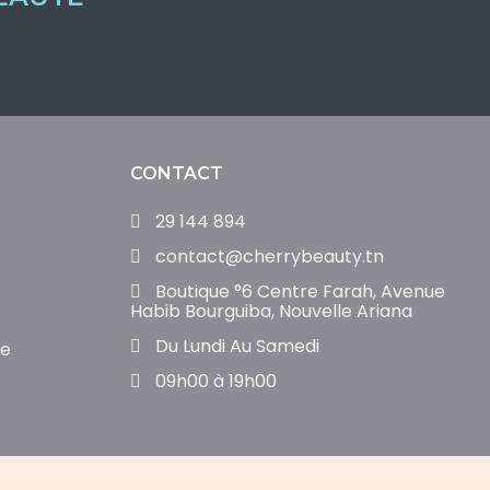
CONTACT
29 144 894
contact@cherrybeauty.tn
Boutique °6 Centre Farah, Avenue
Habib Bourguiba, Nouvelle Ariana
Du Lundi Au Samedi
de
09h00 à 19h00