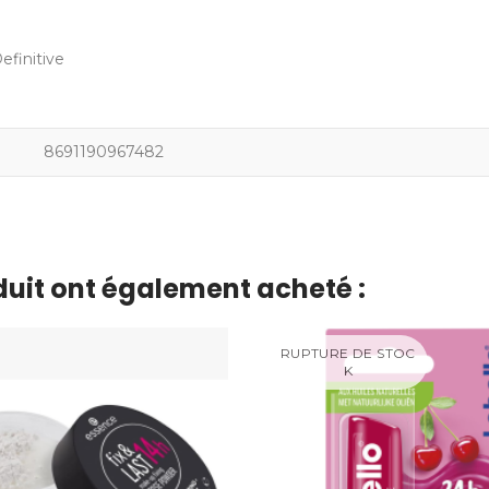
finitive
8691190967482
oduit ont également acheté :
RUPTURE DE STOC
K