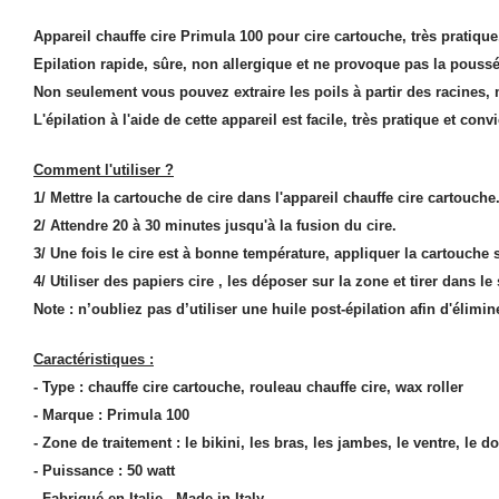
Appareil chauffe cire Primula 100 pour cire cartouche, très pratique, 
Epilation rapide, sûre, non allergique et ne provoque pas la poussé
Non seulement vous pouvez extraire les poils à partir des racines,
L'épilation à l'aide de cette appareil est facile, très pratique et 
Comment l'utiliser ?
1/ Mettre la cartouche de cire dans l'appareil chauffe cire cartouche
2/ Attendre 20 à 30 minutes jusqu'à la fusion du cire.
3/ Une fois le cire est à bonne température, appliquer la cartouche s
4/ Utiliser des papiers cire , les déposer sur la zone et tirer dans le
Note : n’oubliez pas d’utiliser une huile post-épilation afin d'élimin
Caractéristiques :
- Type : chauffe cire cartouche, rouleau chauffe cire, wax roller
- Marque : Primula 100
- Zone de traitement : le bikini, les bras, les jambes, le ventre, le do
- Puissance : 50 watt
- Fabriqué en Italie - Made in Italy