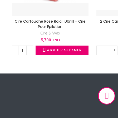
Cire Cartouche Rose Roial 100ml - Cire
2 Cire Car
Pour Epilation
Cire & Wax
5,700 TND
AJOUTER AU PANIER