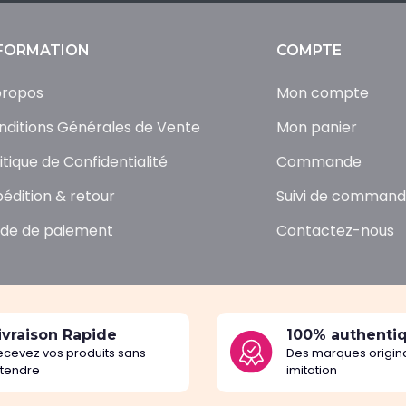
FORMATION
COMPTE
propos
Mon compte
nditions Générales de Vente
Mon panier
itique de Confidentialité
Commande
pédition & retour
Suivi de comman
de de paiement
Contactez-nous
ivraison Rapide
100% authenti
ecevez vos produits sans
Des marques origina
ttendre
imitation