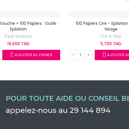
touche + 100 Papiers : Outils
100 Papiers Cire - Epilation
Epilation
Visage
Pack Epilation
Cire & Wax
19,500 TND
5,700 TND
AJOUTER AU PANIER
AJOUTER AU
POUR TOUTE AIDE OU CONSEIL B
appelez-nous au 29 144 894