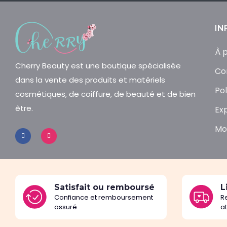
IN
À 
Cherry Beauty est une boutique spécialisée
Co
dans la vente des produits et matériels
Pol
cosmétiques, de coiffure, de beauté et de bien
être.
Ex
Mo
Satisfait ou remboursé
L
Confiance et remboursement
R
assuré
a