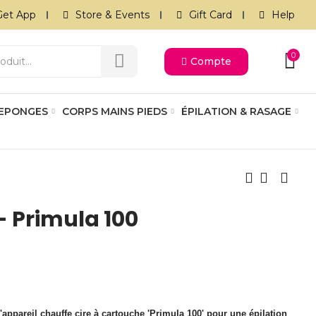
Get App
Store & Events
Gift Card
Help
0
Compte
 EPONGES
CORPS MAINS PIEDS
ÉPILATION & RASAGE
- Primula 100
l'appareil chauffe cire à cartouche 'Primula 100' pour une épilation