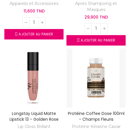
Cheveux
Appareils et Accessoires
Après Shampoing et
Masques
11,600 TND
29,900 TND
AJOUTER AU PANIER
AJOUTER AU PANIER
Longstay Liquid Matte
Protéine Coffee Dose 100ml
Lipstick 13 - Golden Rose
- Champs Fleuris
Lip Gloss Brillant
Protéine Kératine Caviar