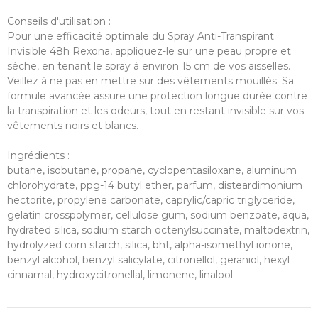
Conseils d'utilisation :
Pour une efficacité optimale du Spray Anti-Transpirant
Invisible 48h Rexona, appliquez-le sur une peau propre et
sèche, en tenant le spray à environ 15 cm de vos aisselles.
Veillez à ne pas en mettre sur des vêtements mouillés. Sa
formule avancée assure une protection longue durée contre
la transpiration et les odeurs, tout en restant invisible sur vos
vêtements noirs et blancs.
Ingrédients :
butane, isobutane, propane, cyclopentasiloxane, aluminum
chlorohydrate, ppg-14 butyl ether, parfum, disteardimonium
hectorite, propylene carbonate, caprylic/capric triglyceride,
gelatin crosspolymer, cellulose gum, sodium benzoate, aqua,
hydrated silica, sodium starch octenylsuccinate, maltodextrin,
hydrolyzed corn starch, silica, bht, alpha-isomethyl ionone,
benzyl alcohol, benzyl salicylate, citronellol, geraniol, hexyl
cinnamal, hydroxycitronellal, limonene, linalool.