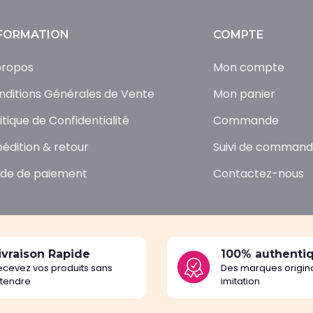
FORMATION
COMPTE
propos
Mon compte
nditions Générales de Vente
Mon panier
itique de Confidentialité
Commande
pédition & retour
Suivi de comman
de de paiement
Contactez-nous
ivraison Rapide
100% authenti
ecevez vos produits sans
Des marques origina
ttendre
imitation