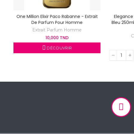
One Million Elixir Paco Rabanne - Extrait
Elegance T
De Parfum Pour Homme
Bleu 250ml
Extrait Parfum Homme
C
10,000 TND
DÉCOUVRIR