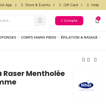
Get App
Store & Events
Gift Card
Help
0
Compte
 EPONGES
CORPS MAINS PIEDS
ÉPILATION & RASAGE
à Raser Mentholée
omme