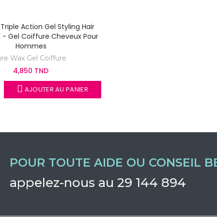
riple Action Gel Styling Hair
 - Gel Coiffure Cheveux Pour
Hommes
ire Wax Gel Coiffure
4,850 TND
AJOUTER AU PANIER
POUR TOUTE AIDE OU CONSEIL B
appelez-nous au 29 144 894