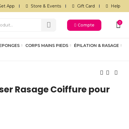
Get App
Store & Events
Gift Card
Help
0
Compte
 EPONGES
CORPS MAINS PIEDS
ÉPILATION & RASAGE
er Rasage Coiffure pour