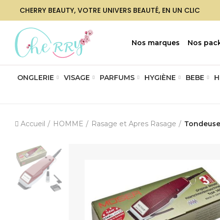
CHERRY BEAUTY, VOTRE UNIVERS BEAUTÉ, EN UN CLIC
Nos marques
Nos pac
ONGLERIE
VISAGE
PARFUMS
HYGIÈNE
BEBE
H
Accueil
HOMME
Rasage et Apres Rasage
Tondeuse