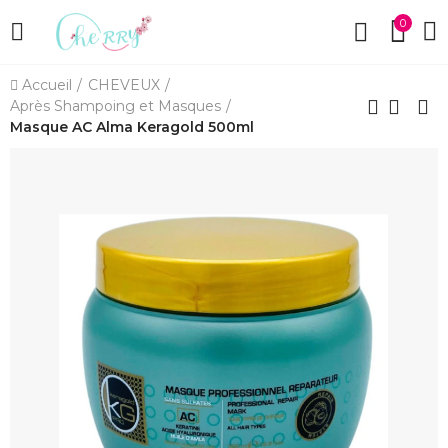
0
Accueil
CHEVEUX
Après Shampoing et Masques
Masque AC Alma Keragold 500ml