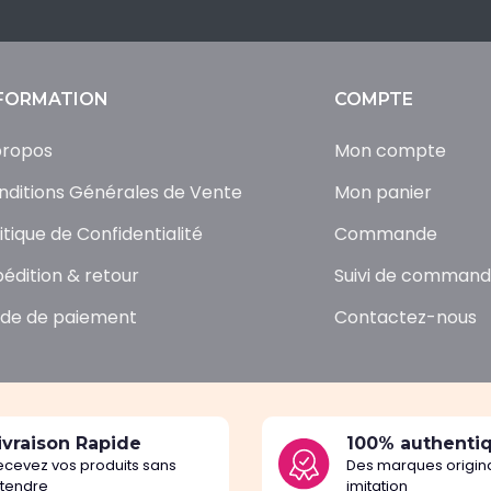
FORMATION
COMPTE
propos
Mon compte
nditions Générales de Vente
Mon panier
itique de Confidentialité
Commande
pédition & retour
Suivi de comman
de de paiement
Contactez-nous
ivraison Rapide
100% authenti
ecevez vos produits sans
Des marques origina
ttendre
imitation