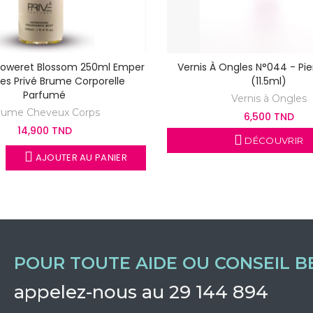
Floweret Blossom 250ml Emper
Vernis À Ongles N°044 - Pie
es Privé Brume Corporelle
(11.5ml)
Parfumé
Vernis à Ongles
rume Cheveux Corps
6,500 TND
14,900 TND
DÉCOUVRIR
AJOUTER AU PANIER
POUR TOUTE AIDE OU CONSEIL B
appelez-nous au 29 144 894