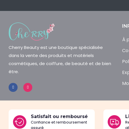
IN
À 
Cherry Beauty est une boutique spécialisée
Co
dans la vente des produits et matériels
Pol
cosmétiques, de coiffure, de beauté et de bien
être.
Ex
Mo
Satisfait ou remboursé
L
Confiance et remboursement
R
assuré
a