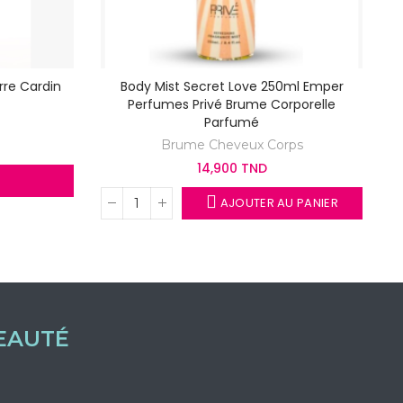
rre Cardin
Body Mist Secret Love 250ml Emper
Perfumes Privé Brume Corporelle
Parfumé
Brume Cheveux Corps
14,900 TND
AJOUTER AU PANIER
EAUTÉ