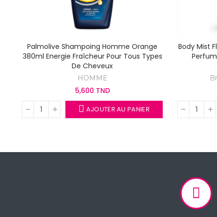
Palmolive Shampoing Homme Orange
Body Mist 
380ml Energie Fraîcheur Pour Tous Types
Perfum
De Cheveux
HOMME
B
5,600 TND
AJOUTER AU PANIER