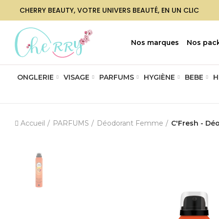
CHERRY BEAUTY, VOTRE UNIVERS BEAUTÉ, EN UN CLIC
Nos marques
Nos pac
ONGLERIE
VISAGE
PARFUMS
HYGIÈNE
BEBE
H
Accueil
PARFUMS
Déodorant Femme
C'Fresh - Déo