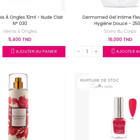
nis À Ongles 10ml - Nude Clair
Dermomed Gel Intime Fleu
N° 030
Hygiène Douce - 25
Vernis à Ongles
Soins du Corps
5,400 TND
16,000 TND
AJOUTER AU PANIER
AJOUTER A
RUPTURE DE STOC
K