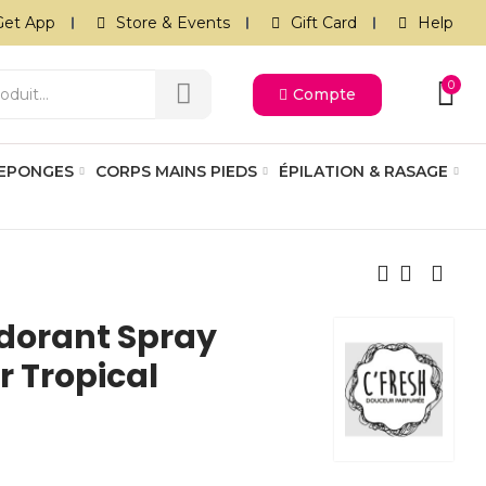
Get App
Store & Events
Gift Card
Help
0
Compte
 EPONGES
CORPS MAINS PIEDS
ÉPILATION & RASAGE
odorant Spray
r Tropical