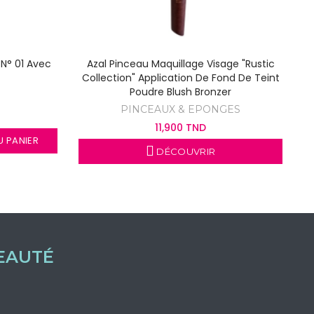
 N° 01 Avec
Azal Pinceau Maquillage Visage "Rustic
Collection" Application De Fond De Teint
Poudre Blush Bronzer
PINCEAUX & EPONGES
11,900 TND
U PANIER
DÉCOUVRIR
EAUTÉ