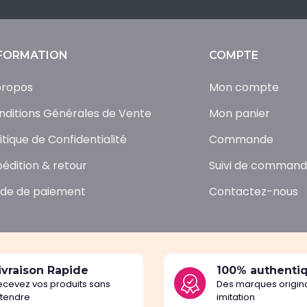
FORMATION
COMPTE
propos
Mon compte
nditions Générales de Vente
Mon panier
itique de Confidentialité
Commande
pédition & retour
Suivi de comman
de de paiement
Contactez-nous
ivraison Rapide
100% authenti
ecevez vos produits sans
Des marques origina
ttendre
imitation