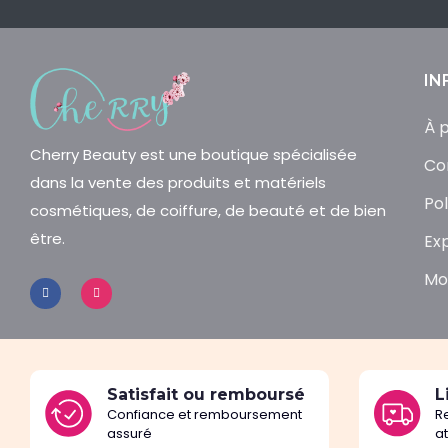
IN
À 
Cherry Beauty est une boutique spécialisée
Co
dans la vente des produits et matériels
Pol
cosmétiques, de coiffure, de beauté et de bien
être.
Ex
Mo
Satisfait ou remboursé
L
Confiance et remboursement
R
assuré
a