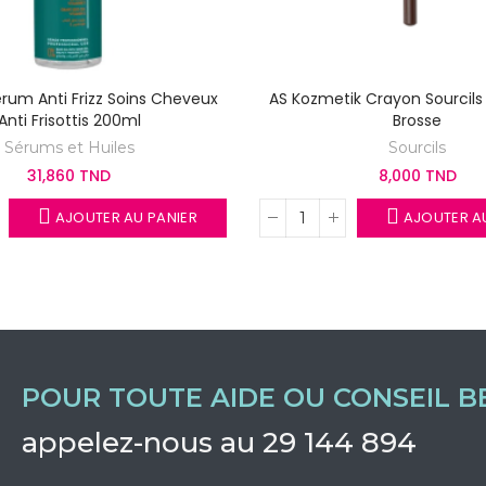
rum Anti Frizz Soins Cheveux
AS Kozmetik Crayon Sourcils
Anti Frisottis 200ml
Brosse
Sérums et Huiles
Sourcils
31,860 TND
8,000 TND
AJOUTER AU PANIER
AJOUTER A
POUR TOUTE AIDE OU CONSEIL B
appelez-nous au 29 144 894