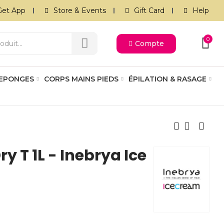
Get App
Store & Events
Gift Card
Help
0
Compte
 EPONGES
CORPS MAINS PIEDS
ÉPILATION & RASAGE
 T 1L - Inebrya Ice