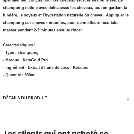
spécialement conçus pour les cheveux secs, ternes ou frisés. Le
shampoing nettoie avec délicatesse les cheveux, tout en gardant la
lumière, le soyeux et l'hydratation naturelle du cheveu. Appliquer le
shampoing sur cheveux mouillés, pour de meilleurs résultats,
masser pendant 2-3 minutes ensuite rincer.
Caractéristiques :
- Type : shampoing
- Marque : KeraGold Pro
- Ingrédient : Extrait d'huile de coco - Kératine
- Quantité : 500ml
DÉTAILS DU PRODUIT
Les clients qui ont acheté ce