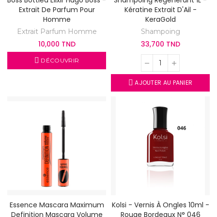
Boss Bottled Elixir Hugo Boss -
Shampoing Régénérant 1L -
Extrait De Parfum Pour
Kératine Extrait D'Ail -
Homme
KeraGold
Extrait Parfum Homme
Shampoing
10,000 TND
33,700 TND
DÉCOUVRIR
AJOUTER AU PANIER
Essence Mascara Maximum
Kolsi - Vernis À Ongles 10ml -
Definition Mascara Volume
Rouge Bordeaux N° 046