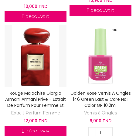
15,900 TND
10,000 TND
DÉCOUVRIR
DÉCOUVRIR
Rouge Malachite Giorgio
Golden Rose Vernis À Ongles
Armani Armani Prive - Extrait
146 Green Last & Care Nail
De Parfum Pour Femme Et
Color GR 10.2ml
Homme
Extrait Parfum Femme
Vernis à Ongles
12,000 TND
6,900 TND
DÉCOUVRIR