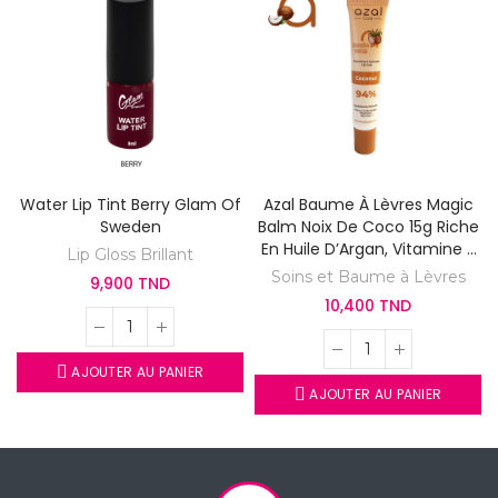
Water Lip Tint Berry Glam Of
Azal Baume À Lèvres Magic
Sweden
Balm Noix De Coco 15g Riche
En Huile D’Argan, Vitamine E
Lip Gloss Brillant
Et L’Aloe Vera
Soins et Baume à Lèvres
9,900 TND
10,400 TND
AJOUTER AU PANIER
AJOUTER AU PANIER