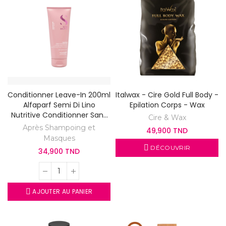
Conditionner Leave-In 200ml
Italwax - Cire Gold Full Body -
Alfaparf Semi Di Lino
Epilation Corps - Wax
Nutritive Conditionner Sans
Cire & Wax
Rinçage
Après Shampoing et
49,900 TND
Masques
DÉCOUVRIR
34,900 TND
AJOUTER AU PANIER