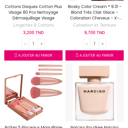
Cottons Disques Cotton Plus
Biosky Color Cream ° 9.31 -
Visage 80 Pcs Nettoyage
Blond Très Clair Glace -
Démaquillage Visage
Coloration Cheveux - X-
Perience
Lingettes & Cottons
Coloration et Teinture
3,200 TND
9,700 TND
AJOUTER AU PANIER
AJOUTER AU PANIER
Boîtes 5 Pinceaux Maquillage
Narciso Poudree Narciso