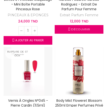
- Mini Boîte Portable
Rodriguez - Extrait De
Pinceaux Rose
Parfum Pour Femme
PINCEAUX & EPONGES
Extrait Parfum Femme
24,000 TND
12,000 TND
DÉCOUVRIR
AJOUTER AU PANIER
RUPTURE DE ST
OCK
Vernis À Ongles N°045 -
Body Mist Floweret Blossom
Pierre Cardin (11.5ml)
250ml Emper Perfumes Privé