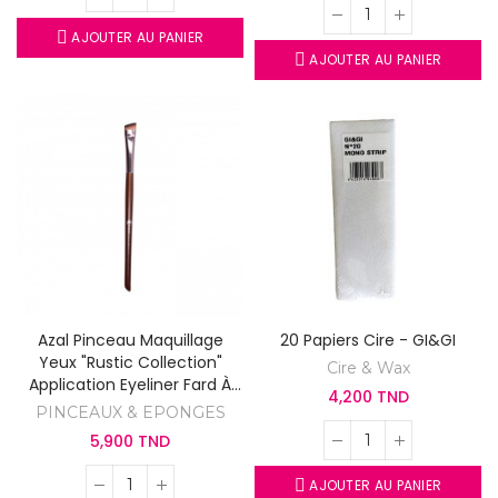
AJOUTER AU PANIER
AJOUTER AU PANIER
Azal Pinceau Maquillage
20 Papiers Cire - GI&GI
Yeux "Rustic Collection"
Cire & Wax
Application Eyeliner Fard À
4,200 TND
Paupières Et Gel À Sourcils
PINCEAUX & EPONGES
5,900 TND
AJOUTER AU PANIER